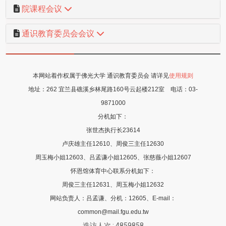
院课程会议
通识教育委员会会议
本网站着作权属于佛光大学 通识教育委员会 请详见
使用规则
地址：
262 宜兰县礁溪乡林尾路160号云起楼212室
电话：
03-
9871000
分机如下：
张世杰执行长23614
卢庆雄主任12610、周俊三主任12630
周玉梅小姐12603、吕孟谦小姐12605
、张慈薇
小姐12607
怀恩馆体育中心联系分机如下：
周俊三主任12631、周玉梅小姐12632
网站负责人：吕孟谦、分机：12605、E-mail：
common@mail.fgu.edu.tw
造访人次 : 4859858