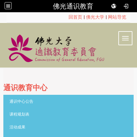
佛光通识教育
:::
回首页
|
佛光大学
|
网站导览
Toggl
通识教育中心
::
通识中心公告
课程规划表
活动成果