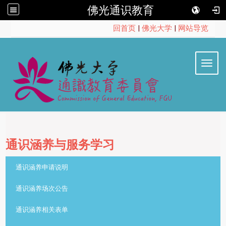
佛光通识教育
:::
回首页
|
佛光大学
|
网站导览
Toggl
通识涵养与服务学习
::
通识涵养申请说明
通识涵养场次公告
通识涵养相关表单