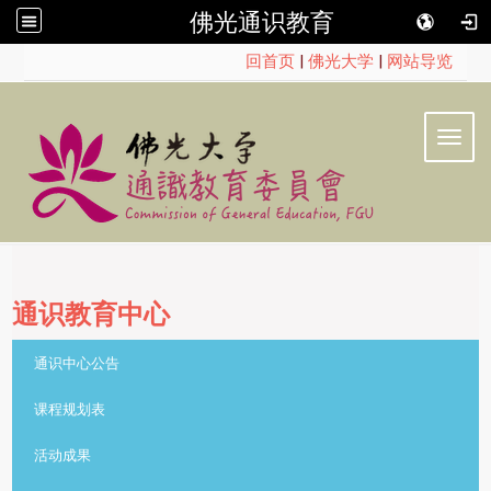
佛光通识教育
:::
回首页
|
佛光大学
|
网站导览
Toggl
通识教育中心
::
通识中心公告
课程规划表
活动成果