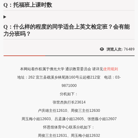
Q：托福班上课时数
Q：什么样的程度的同学适合上英文检定班？会有能
力分班吗？
浏览人次:
76489
本网站着作权属于佛光大学 通识教育委员会 请详见
使用规则
地址：
262 宜兰县礁溪乡林尾路160号云起楼212室
电话：
03-
9871000
分机如下：
张世杰执行长23614
卢庆雄主任12610、周俊三主任12630
周玉梅小姐12603、吕孟谦小姐12605
、张慈薇
小姐12607
怀恩馆体育中心联系分机如下：
周俊三主任12631、周玉梅小姐12632