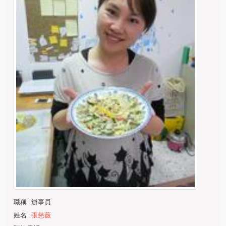
職稱
: 辦事員
姓名
:
張慈薇