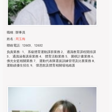
職稱
: 辦事員
姓名
:
周玉梅
聯絡電話
: 12603、12632
負責業務
: 1、 系級體育運動課群業務 2、 通識教育課程開排課
3、 通識涵養講座業務 4、 體育活動業務 5、 圍棋計畫業務 6、
佛光女籃相關業務 7、 運動代表隊選拔訓練管理及比賽業務 8、
運動績優生招生 9、 懷恩館及體育相關場地維護