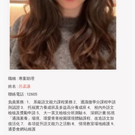
職稱
: 專案助理
姓名
:
呂孟謙
聯絡電話
: 12605
負責業務
: 1、 系級語文能力課程業務 2、 通識微學分課程申請
與認證 3、 托福實力養成班及多益高分養成班 4、 校內外語文
檢核及獎勵申請 5、 大一英文檢核分班測驗 6、 深耕計畫:拓視
「通識素養」場境、環愛青青校園環境體驗課程、改造語文加
值活化 7、 各項提升語文能力之活動 8、 情境教室場地維護 9、
通委會網站維護