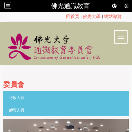
佛光通識教育
:::
回首頁
|
佛光大學
|
網站導覽
Toggl
委員會
::
行政人員
師資人員