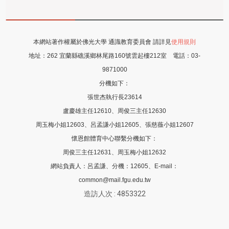
本網站著作權屬於佛光大學 通識教育委員會 請詳見
使用規則
地址：
262 宜蘭縣礁溪鄉林尾路160號雲起樓212室
電話：
03-
9871000
分機如下：
張世杰執行長23614
盧慶雄主任12610、周俊三主任12630
周玉梅小姐12603、呂孟謙小姐12605
、張慈薇
小姐12607
懷恩館體育中心聯繫分機如下：
周俊三主任12631、周玉梅小姐12632
網站負責人：呂孟謙、分機：12605、E-mail：
common@mail.fgu.edu.tw
造訪人次 : 4853322