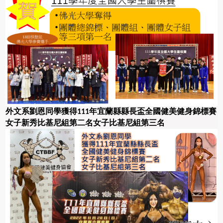
外文系劉恩同學獲得
年宜蘭縣縣長盃全國健美健身錦標賽
111
女子新秀比基尼組第二名
女子比基尼組第三名