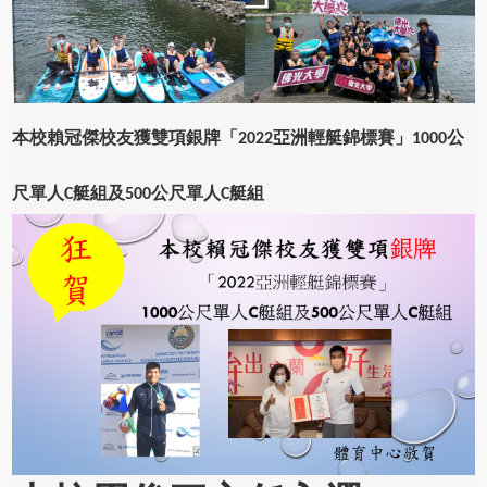
本校賴冠傑校友獲雙項銀牌
「
亞洲輕艇錦標賽」
公
2022
1000
尺單人
艇組及
公尺單人
艇組
C
500
C