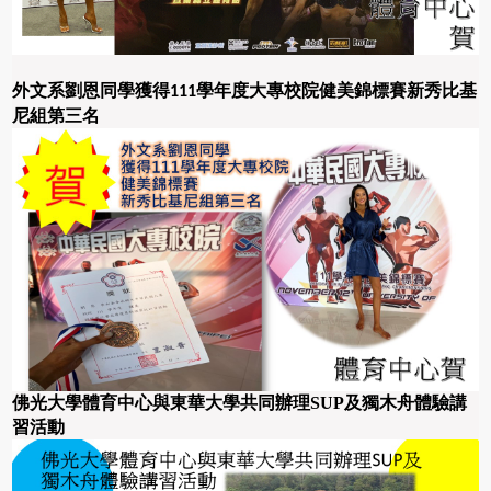
外文系劉恩同學獲得
學年度大專校院健美錦標賽新秀比基
111
尼組第三名
佛光
大學體育
中心
與
東華大學
共同
辦理
SUP
及獨木舟體驗講
習活動