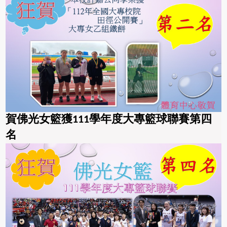
賀佛光女籃
獲111學年度
大專籃球聯賽第四
名