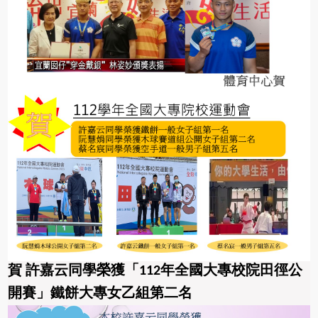
賀 許嘉云同學榮獲「112年全國大專校院田徑公
開賽」鐵餅大專女乙組第二名