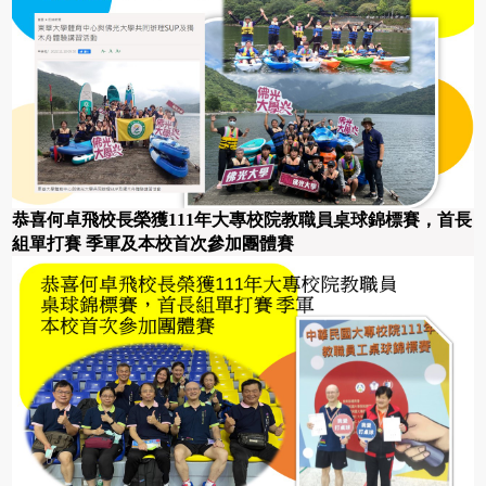
恭喜何卓飛校長榮獲
111
年
大專校院
教職員
桌球
錦標賽，首長
組單打賽
季軍及
本校
首次參加
團體賽