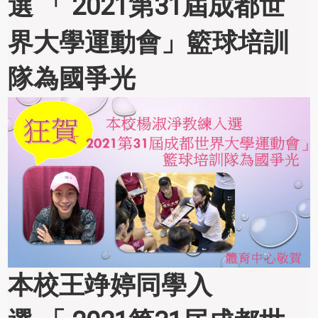
選 「 2021第31屆成都世
界大學運動會」籃球培訓
隊為國爭光
本校王竫婷同學入