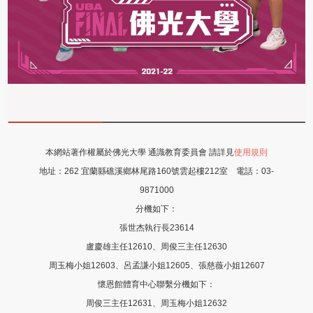
本網站著作權屬於佛光大學 通識教育委員會 請詳見
使用規則
地址：
262 宜蘭縣礁溪鄉林尾路160號雲起樓212室
電話：
03-
9871000
分機如下：
張世杰執行長23614
盧慶雄主任12610、周俊三主任12630
周玉梅小姐12603、呂孟謙小姐12605
、張慈薇
小姐12607
懷恩館體育中心聯繫分機如下：
周俊三主任12631、周玉梅小姐12632