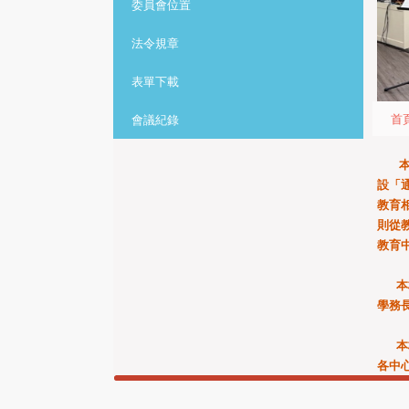
委員會位置
法令規章
表單下載
首
會議紀錄
本校
設「
教育
則從
教育
本校
學務
本校
各中