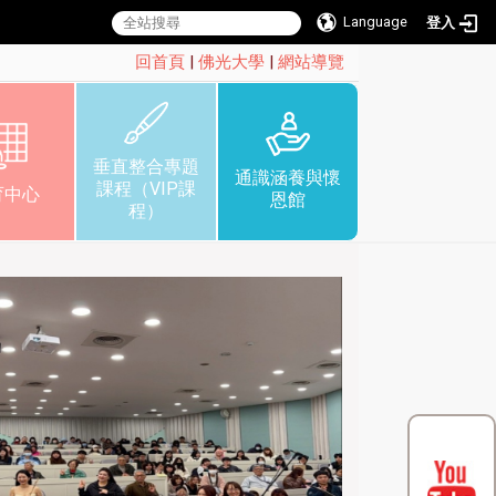
Language
登入
:::
回首頁
|
佛光大學
|
網站導覽
垂直整合專題
通識涵養與懷
課程（VIP課
育中心
恩館
程）