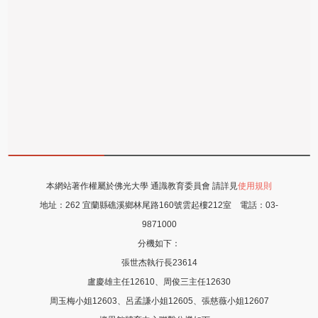
本網站著作權屬於佛光大學 通識教育委員會 請詳見
使用規則
地址：
262 宜蘭縣礁溪鄉林尾路160號雲起樓212室
電話：
03-
9871000
分機如下：
張世杰執行長23614
盧慶雄主任12610、周俊三主任12630
周玉梅小姐12603、呂孟謙小姐12605
、張慈薇
小姐12607