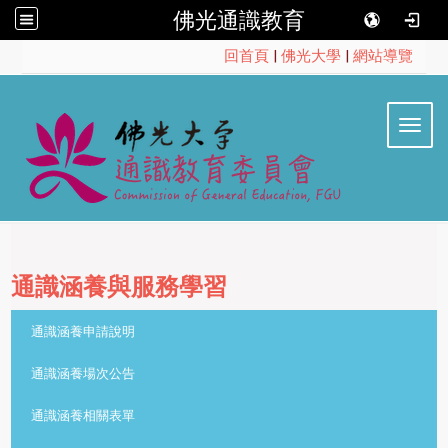
佛光通識教育
:::
回首頁
|
佛光大學
|
網站導覽
Toggl
通識涵養與服務學習
::
通識涵養申請說明
通識涵養場次公告
通識涵養相關表單