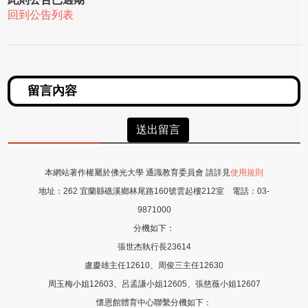
回到公告列表
送出留言
本網站著作權屬於佛光大學 通識教育委員會 請詳見
使用規則
地址：
262 宜蘭縣礁溪鄉林尾路160號雲起樓212室
電話：
03-
9871000
分機如下：
張世杰執行長23614
盧慶雄主任12610、周俊三主任12630
周玉梅小姐12603、呂孟謙小姐12605
、張慈薇
小姐12607
懷恩館體育中心聯繫分機如下：