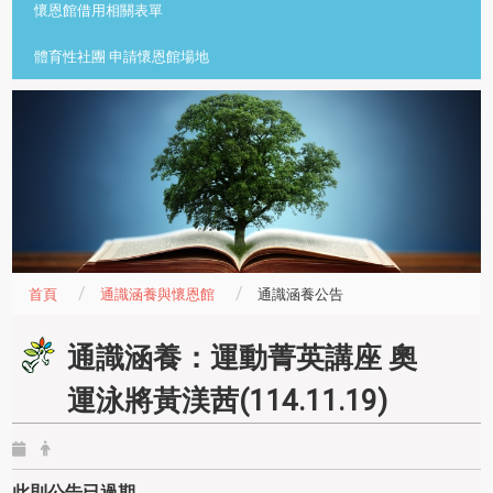
懷恩館借用相關表單
體育性社團 申請懷恩館場地
首頁
通識涵養與懷恩館
通識涵養公告
通識涵養：運動菁英講座 奧
運泳將黃渼茜(114.11.19)
此則公告已過期