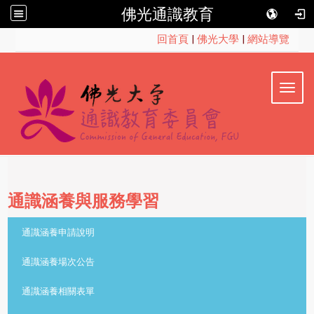
佛光通識教育
:::
回首頁
|
佛光大學
|
網站導覽
Toggl
通識涵養與服務學習
::
通識涵養申請說明
通識涵養場次公告
通識涵養相關表單