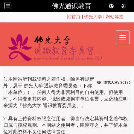
佛光通识教育
:::
回首页
|
佛光大学
|
网站导览
Toggl
1. 本网站所刊载资料之着作权，除另有规定
浏览人次:
30186
外，属于 佛光大学 通识教育委员会（下称
「本单位」）。任何人得为非营利目的自由使用。但使用
时，不得变更其内容、诋毁或减损本单位名誉，且必须注明
来源为「佛光大学 通识教育委员会」。
2. 具有上传资料权限之使用者，得自行决定其资料之着作权
归属与授权规则。本网站之使用者，应遵守之，并了解本单
位对此资料不负任何法律责任。