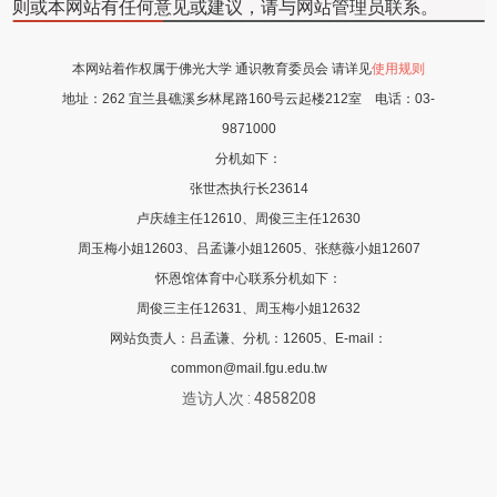
则或本网站有任何意见或建议，请与网站管理员联系。
本网站着作权属于佛光大学 通识教育委员会 请详见
使用规则
地址：
262 宜兰县礁溪乡林尾路160号云起楼212室
电话：
03-
9871000
分机如下：
张世杰执行长23614
卢庆雄主任12610、周俊三主任12630
周玉梅小姐12603、吕孟谦小姐12605
、张慈薇
小姐12607
怀恩馆体育中心联系分机如下：
周俊三主任12631、周玉梅小姐12632
网站负责人：吕孟谦、分机：12605、E-mail：
common@mail.fgu.edu.tw
造访人次 : 4858208