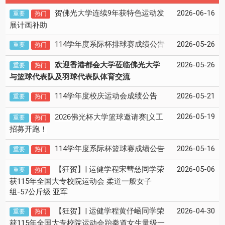
贺佛光大学连续9年获特色运动发
2026-06-16
重要
热门
展计画补助
114学年度系际杯排球赛成绩公告
2026-05-26
重要
热门
欢迎香港都会大学莅临佛光大学
2026-05-26
重要
热门
与篮球代表队及羽球代表队体育交流
114学年度校庆运动会成绩公告
2026-05-21
重要
热门
2026-05-19
2026
|
佛光杯
大学篮球邀请赛
义
工
重要
热门
招募开跑！
114学年度系际杯篮球赛成绩公告
2026-05-16
重要
热门
【狂贺】| 运健学程宋彗慈同学荣
2026-05-06
重要
热门
获115年全国大专校院运动会 柔道一般女子
组-57公斤级 亚军
【狂贺】| 运健学程黄伃崡同学荣
2026-04-30
重要
热门
获115年全国大专校院运动会跆拳道女生量级一