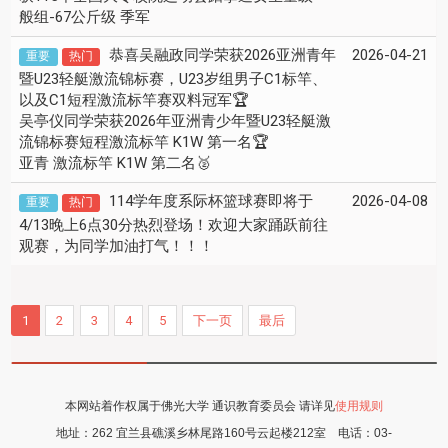
般组-67公斤级 季军
恭喜吴融政同学荣获2026亚洲青年
2026-04-21
重要
热门
暨U23轻艇激流锦标赛，U23岁组男子C1标竿、
以及C1短程激流标竿赛双料冠军🏆
吴亭仪同学荣获2026年亚洲青少年暨U23轻艇激
流锦标赛短程激流标竿 K1W 第一名🏆
亚青 激流标竿 K1W 第二名🥈
114学年度系际杯篮球赛即将于
2026-04-08
重要
热门
4/13晚上6点30分热烈登场！欢迎大家踊跃前往
观赛，为同学加油打气！！！
1
2
3
4
5
下一页
最后
本网站着作权属于佛光大学 通识教育委员会 请详见
使用规则
地址：
262 宜兰县礁溪乡林尾路160号云起楼212室
电话：
03-