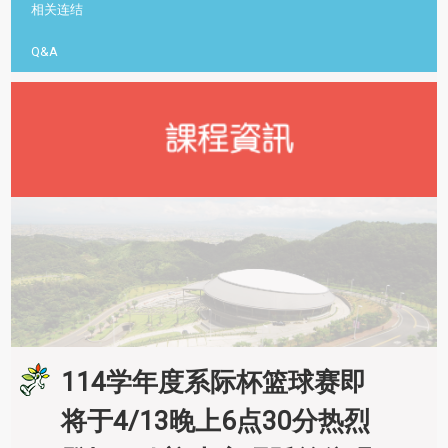
相关连结
Q&A
114学年度系际杯篮球赛即
将于4/13晚上6点30分热烈