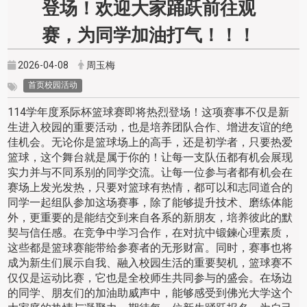
登场！欢迎大家踊跃前往观
赛，为同学加油打气！！！
2026-04-08
周玉梅
首页校园活动
114学年度系际杯篮球赛即将热烈登场！这项赛事不仅是新
生进入校园的重要活动，也是培养团队合作、增进友谊的绝
佳机会。无论你是篮球场上的高手，还是初学者，只要热爱
篮球，这个舞台就是属于你的！让每一支队伍都有机会展现
实力并与不同系别的同学交流。让每一位参与者都有机会在
赛场上发光发热，只要对篮球有热情，都可以和志同道合的
同学一起组队参加这场赛事，除了能够提升技术、磨练体能
外，更重要的是能结交到来自各系的新朋友，培养彼此的默
契与信任感。在竞争中学习合作，在对抗中锻鍊心理素质，
这些都是篮球赛能带给参赛者的无形财富。同时，赛事也将
成为新生们展示自我、融入校园生活的重要契机，篮球赛不
仅仅是运动比赛，它也是全校师生共同参与的盛会。在场边
的同学、朋友们的加油助威声中，能够感受到佛光大学这个