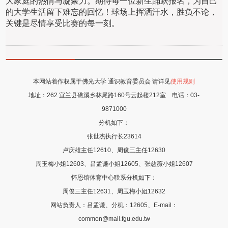
大家庭的热情与凝聚力。期待每一位新生踊跃报名，为自己
的大学生活留下难忘的回忆！球场上挥洒汗水，胜负不论，
关键是尽情享受比赛的每一刻。
本网站着作权属于佛光大学 通识教育委员会 请详见
使用规则
地址：
262 宜兰县礁溪乡林尾路160号云起楼212室
电话：
03-
9871000
分机如下：
张世杰执行长23614
卢庆雄主任12610、周俊三主任12630
周玉梅小姐12603、吕孟谦小姐12605
、张慈薇
小姐12607
怀恩馆体育中心联系分机如下：
周俊三主任12631、周玉梅小姐12632
网站负责人：吕孟谦、分机：12605、E-mail：
common@mail.fgu.edu.tw