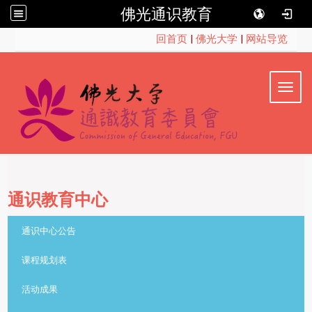
佛光通识教育
:::
回首页
|
佛光大学
|
网站导览
Toggl
通识教育中心
::
通识中心公告
课程规划表
活动成果