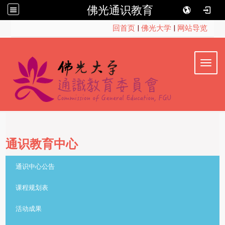
佛光通识教育
:::
回首页
|
佛光大学
|
网站导览
Toggl
通识教育中心
::
通识中心公告
课程规划表
活动成果