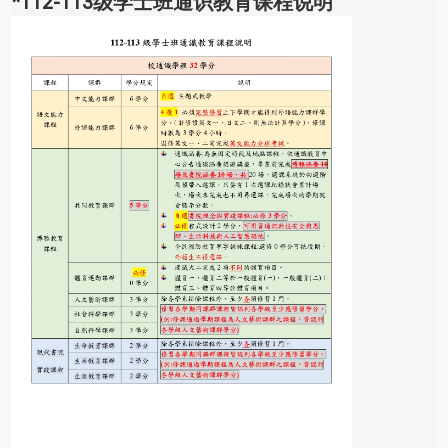
*112-113级学士班通识教育课程说明