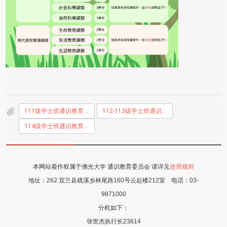
111级学士班通识教育课程说明_page-0001.jpg
112-113级学士班通识教育课程说明_page-0001.jpg
114级学士班通识教育课程说明
本网站着作权属于佛光大学 通识教育委员会 请详见
使用规则
地址：
262 宜兰县礁溪乡林尾路160号云起楼212室
电话：
03-
9871000
分机如下：
张世杰执行长23614