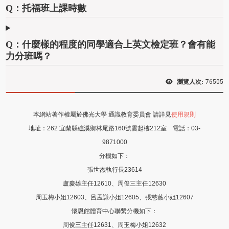
Q：托福班上課時數
Q：什麼樣的程度的同學適合上英文檢定班？會有能
力分班嗎？
瀏覽人次:
76505
本網站著作權屬於佛光大學 通識教育委員會 請詳見
使用規則
地址：
262 宜蘭縣礁溪鄉林尾路160號雲起樓212室
電話：
03-
9871000
分機如下：
張世杰執行長23614
盧慶雄主任12610、周俊三主任12630
周玉梅小姐12603、呂孟謙小姐12605
、張慈薇
小姐12607
懷恩館體育中心聯繫分機如下：
周俊三主任12631、周玉梅小姐12632