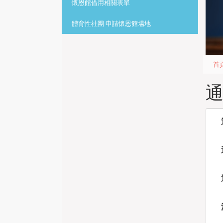
懷恩館借用相關表單
體育性社團 申請懷恩館場地
首