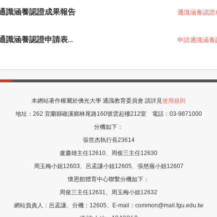
通識涵養認證成果報告
通識涵養認證
通識涵養認證申請表與成果報告格式
申請通識涵養
本網站著作權屬於佛光大學 通識教育委員會 請詳見
使用規則
地址：
262 宜蘭縣礁溪鄉林尾路160號雲起樓212室
電話：
03-9871000
分機如下：
張世杰執行長23614
盧慶雄主任12610、周俊三主任12630
周玉梅小姐12603、呂孟謙小姐12605
、張慈薇
小姐12607
懷恩館體育中心聯繫分機如下：
周俊三主任12631、周玉梅小姐12632
網站負責人：呂孟謙、分機：12605、E-mail：common@mail.fgu.edu.tw