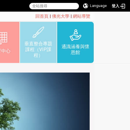
Language
登入
:::
回首頁
|
佛光大學
|
網站導覽
垂直整合專題
通識涵養與懷
課程（VIP課
育中心
恩館
程）