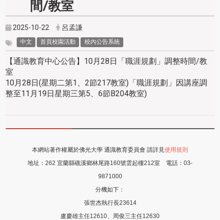
間/教室
2025-10-22
呂孟謙
中文
首頁校園活動
校內公告系統
【通識教育中心公告】10月28日「職涯規劃」調整時間/教
室
10月28日(星期二第1、2節217教室)「職涯規劃」因講座調
整至11月19日星期三第5、6節B204教室)
本網站著作權屬於佛光大學 通識教育委員會 請詳見
使用規則
地址：
262 宜蘭縣礁溪鄉林尾路160號雲起樓212室
電話：
03-
9871000
分機如下：
張世杰執行長23614
盧慶雄主任12610、周俊三主任12630