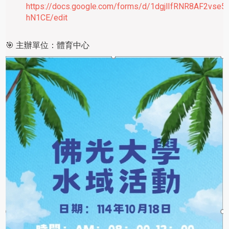
https://docs.google.com/forms/d/1dgjlIfRNR8AF2vse5
hN1CE/edit
🎯 主辦單位：體育中心