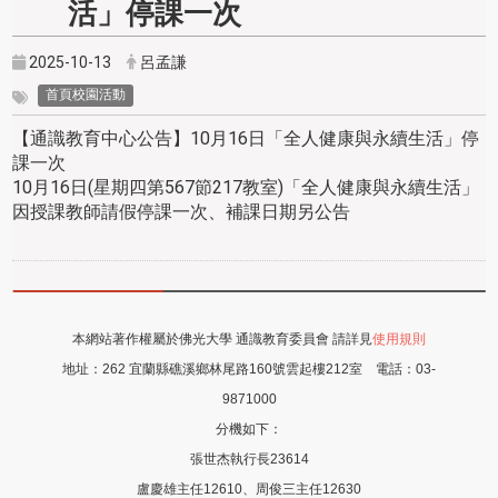
活」停課一次
2025-10-13
呂孟謙
首頁校園活動
【通識教育中心公告】10月16日「全人健康與永續生活」停
課一次
10月16日(星期四第567節217教室)「全人健康與永續生活」
因授課教師請假停課一次、補課日期另公告
本網站著作權屬於佛光大學 通識教育委員會 請詳見
使用規則
地址：
262 宜蘭縣礁溪鄉林尾路160號雲起樓212室
電話：
03-
9871000
分機如下：
張世杰執行長23614
盧慶雄主任12610、周俊三主任12630