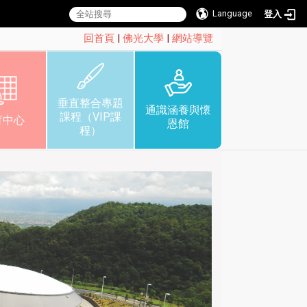
Language
登入
:::
回首頁
|
佛光大學
|
網站導覽
垂直整合專題
通識涵養與懷
課程（VIP課
育中心
恩館
程）