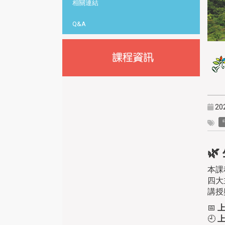
相關連結
Q&A
20

本課
四大
講授
📅
🕘