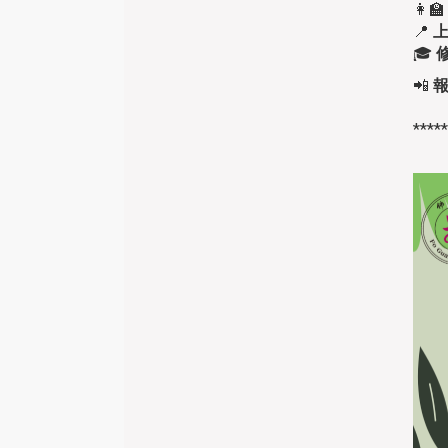
👩‍
📍
🎓
📲
**