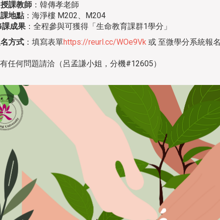

授課教師
：韓傳孝老師
上課地點
：海淨樓 M202、M204
修課成果
：全程參與可獲得「生命教育課群1學分」
報名方式
：填寫表單
https://reurl.cc/WOe9Vk
或 至微學分系統報
***有任何問題請洽（呂孟謙小姐，分機#12605）