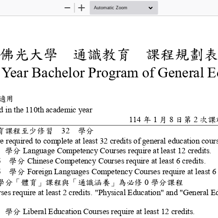
Zoom
Zoom
Out
In
佛光大學
通識教育
課程
規
emic Year Bachelor Pro
入學新生適用
men admitted in the 110th academic year
114
年
1
月
8
日第
2
次
學生通識教育課程至少修習
32
學分
udents are required to complete at least 3
程至少
2
學分
Language Competency Courses require
課群至少
6
學分
Chinese Competency Courses requir
least 6 cred
課群至少
6
學分
Foreign Languages Competency Course
群至少
學分「體育」課程與「通識涵養」為
0
學分課程
n Courses require at least 2 credits.
"Physical Education" a
程至少
2
學分
Liberal Education Courses require at 