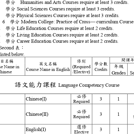
課群至少
3
學分
Humanities and Arts Courses require
課群至少
3
學分
Social Sciences Courses require at l
課群至少
3
學分
Physic
al Sciences Courses require at le
課程至少
6
學分
Modern College: Practice of Cros
—
curriculum
課群至少
2
學分
Life Education Courses require at lea
課群至少
2
學分
Living Education Co
urses require at least 2 
課群至少
2
學分
Career Education Courses require at 
課群課程如
Second
表：
gram are as listed below.
開
科目名稱
修別
英文名稱
學分數
年級
rse Name in
(Required
Course Name in
English
Credits
Chinese
/Elective)
Grade
S
語文能力課程
Language Competency 
必修
文一
Chinese(I)
3
1
Required
必修
文二
Chinese(II)
3
1
Required
選修
文一
English(I)
3
1
Elective