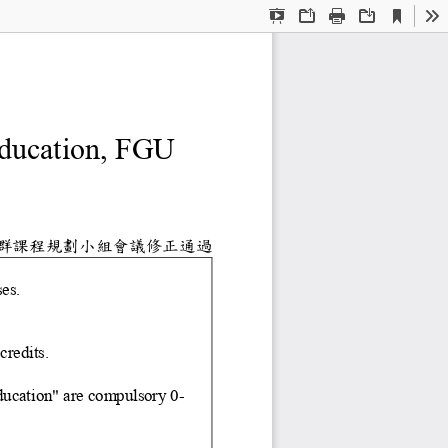
Current
Presentation
Open
Print
Download
To
View
Mode
劃
表
gram of General Educa
課群課程規劃小組會議修正通過
2 credits of general education courses.
 at least 12 credits.
e at
its.
s require at least 6 credits.
必修
nd "General Education" are compulsory 0
-
least 12 credits.