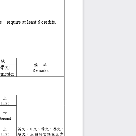
 at least 3 credits.
east 3 credits.
ast 3 credits.
s
 Courses
require at least 6 credits.
st 2 credits.
credits.
least 2 credits.
課年級
備
註
學期
Remarks
s
emester
Course
上
First
下
Second
上
英文、日文、韓文、泰文、
First
越文：五種語言課程至少