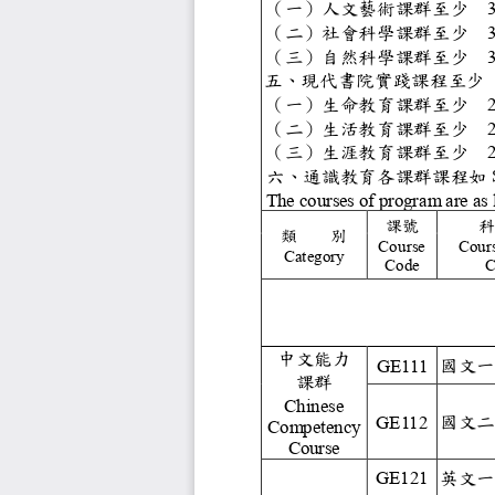
（一）人文藝術
（二）社會科學
（三）自然科學
五
、
現代書院實踐
（一）生命教育
（二）生活教育
（三）生涯教育
六、通識教育各
The courses of pro
課號
類
別
Course
Cou
Category
Code
中文能力
國
GE111
課群
Chinese
國
GE112
Competency
Course
英
GE121