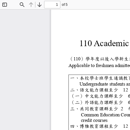
of 5
Toggle
Find
Previous
Next
Sidebar
110 Acad
（
110
）學年度以後
Applicable to fresh
一、本校學士班
Undergraduate st
二、語文能力課
1
（一）中文能力
（二）外語能力
三、共同教育課
2
Common Educatio
cr
edit courses
四、博雅教育課
1